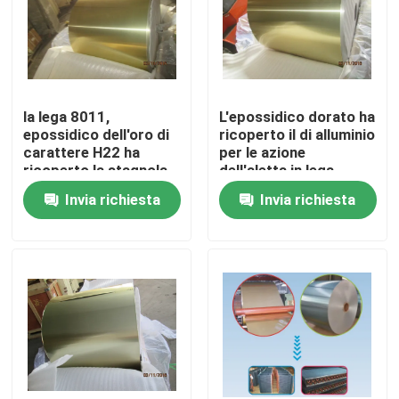
Spettacolo VR
Su di noi
la lega 8011,
L'epossidico dorato ha
epossidico dell'oro di
ricoperto il di alluminio
carattere H22 ha
per le azione
Visita alla fabbrica
ricoperto la stagnola
dell'aletta in lega
di alluminio del
8079, il carattere H22,
Invia richiesta
Invia richiesta
condizionatore d'aria
lo spessore 0,008" del
Controllo della qualità
per le azione
condizionatore d'aria
dell'aletta nella bobina
(0.203mm)
dello scambiatore di
Contattaci
calore
Notizie
Casi