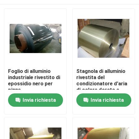
Foglio di alluminio
Stagnola di alluminio
industriale rivestito di
rivestita del
epossidio nero per
condizionatore d'aria
pinne
di colore dorato a
resina epossidica della
Casa.
Invia richiesta
Invia richiesta
lega 8079 per finstock
con 0.152mm (0.006")
spessore
Prodotti
Video