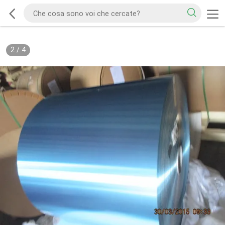
2
/
4