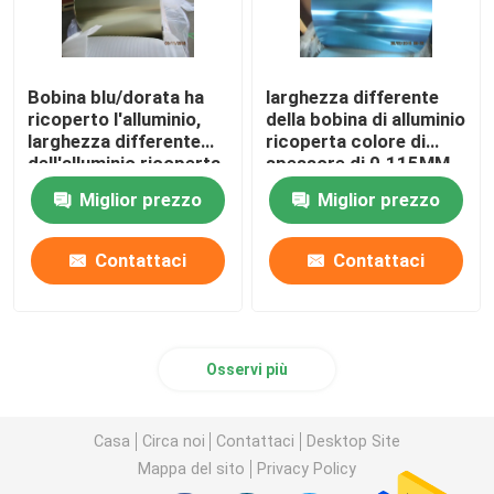
Bobina blu/dorata ha
larghezza differente
ricoperto l'alluminio,
della bobina di alluminio
larghezza differente
ricoperta colore di
dell'alluminio ricoperta
spessore di 0.115MM
bobina di 0.105MM
con rivestimento
Miglior prezzo
Miglior prezzo
idrofobo
Contattaci
Contattaci
Osservi più
Casa
Circa noi
Contattaci
Desktop Site
Mappa del sito
Privacy Policy