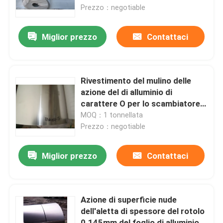
calore/evaporatore
Prezzo：negotiable
Spettacolo VR
Miglior prezzo
Contattaci
Su di noi
Rivestimento del mulino delle
Visita alla fabbrica
azione del di alluminio di
carattere O per lo scambiatore
di calore, condensatore,
MOQ：1 tonnellata
Controllo della qualità
evaporatore
Prezzo：negotiable
Contattaci
Miglior prezzo
Contattaci
Notizie
Azione di superficie nude
dell'aletta di spessore del rotolo
Casi
0.145mm del foglio di alluminio