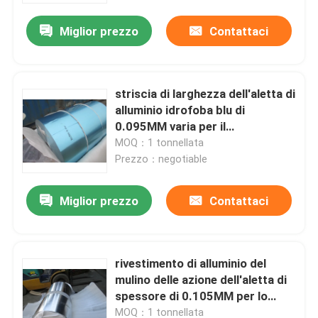
Miglior prezzo
Contattaci
striscia di larghezza dell'aletta di
alluminio idrofoba blu di
0.095MM varia per il
condizionatore d'aria
MOQ：1 tonnellata
Prezzo：negotiable
Miglior prezzo
Contattaci
Casa.
rivestimento di alluminio del
Prodotti
mulino delle azione dell'aletta di
spessore di 0.105MM per lo
scambiatore di
Video
MOQ：1 tonnellata