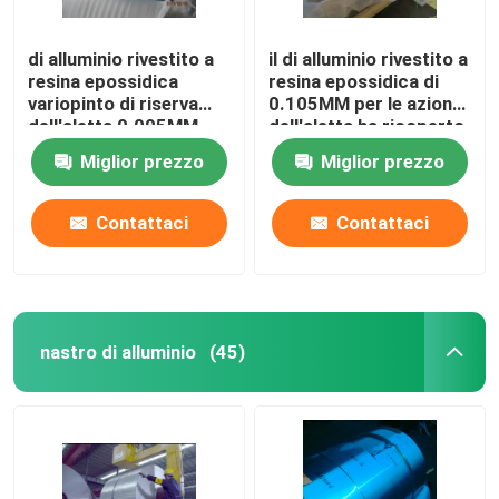
di alluminio rivestito a
il di alluminio rivestito a
resina epossidica
resina epossidica di
variopinto di riserva
0.105MM per le azione
dell'aletta 0.095MM
dell'aletta ha ricoperto
con la varia larghezza
blu/dorato
Miglior prezzo
Miglior prezzo
Contattaci
Contattaci
nastro di alluminio
(45)