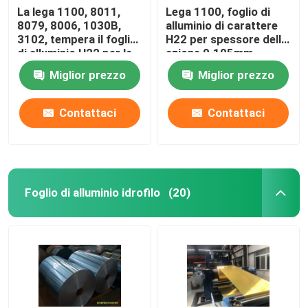
La lega 1100, 8011,
Lega 1100, foglio di
8079, 8006, 1030B,
alluminio di carattere
3102, tempera il foglio
H22 per spessore delle
di alluminio H22 per la
azione 0.105mm
bobina delle azione
dell'aletta, 50-1250mm
Miglior prezzo
Miglior prezzo
0.09-0.6mmx 60-
Widthx C
1200mmx dell'aletta
Contattaci
Contattaci
Foglio di alluminio idrofilo
(20)