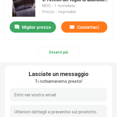
nello scambiatore di calore
MOQ：1 tonnellata
Prezzo：negotiable
Chiedi un preventivo
Miglior prezzo
Contattaci
di alluminio industriale
Foglio di alluminio idrofilo
Osservi più
di alluminio rivestito a resina epossidica
Lasciate un messaggio
nastro di alluminio
Ti richiameremo presto!
Azione di alluminio dell'aletta
Colore bobina di alluminio rivestita