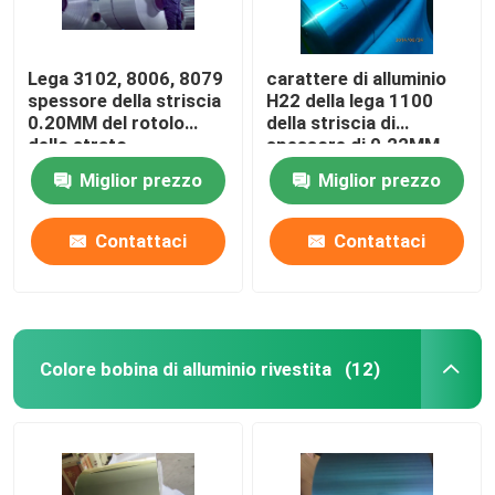
Lega 3102, 8006, 8079
carattere di alluminio
spessore della striscia
H22 della lega 1100
0.20MM del rotolo
della striscia di
dello strato
spessore di 0.22MM
dell'alluminio
nello scambiatore di
Miglior prezzo
Miglior prezzo
calore
Contattaci
Contattaci
Colore bobina di alluminio rivestita
(12)