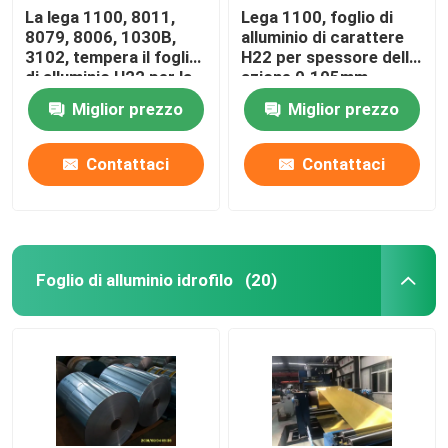
La lega 1100, 8011,
Lega 1100, foglio di
8079, 8006, 1030B,
alluminio di carattere
3102, tempera il foglio
H22 per spessore delle
di alluminio H22 per la
azione 0.105mm
bobina delle azione
dell'aletta, 50-1250mm
Miglior prezzo
Miglior prezzo
0.09-0.6mmx 60-
Widthx C
1200mmx dell'aletta
Contattaci
Contattaci
Foglio di alluminio idrofilo
(20)