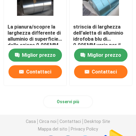
La pianura/scopre la
striscia di larghezza
larghezza differente di
dell'aletta di alluminio
alluminio di superficie
idrofoba blu di
delle azione 0.095MM
0.095MM varia per il
dell'aletta
condizionatore d'aria
Miglior prezzo
Miglior prezzo
Contattaci
Contattaci
Osservi più
Casa
Circa noi
Contattaci
Desktop Site
Mappa del sito
Privacy Policy