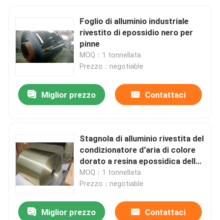
Foglio di alluminio industriale
rivestito di epossidio nero per
pinne
MOQ：1 tonnellata
Prezzo：negotiable
Miglior prezzo
Contattaci
Stagnola di alluminio rivestita del
condizionatore d'aria di colore
dorato a resina epossidica della
lega 8079 per finstock con
MOQ：1 tonnellata
0.152mm (0.006") spessore
Prezzo：negotiable
Miglior prezzo
Contattaci