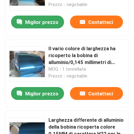
Prezzo：negotiable
Spettacolo VR
Miglior prezzo
Contattaci
Su di noi
Il vario colore di larghezza ha
Visita alla fabbrica
ricoperto la bobina di
alluminio/0,145 millimetri di
azione di alluminio blu della
MOQ：1 tonnellata
Controllo della qualità
bobina
Prezzo：negotiable
Contattaci
Miglior prezzo
Contattaci
Notizie
Larghezza differente di alluminio
della bobina ricoperta colore
Casi
0.15MM di carattere H22 per le