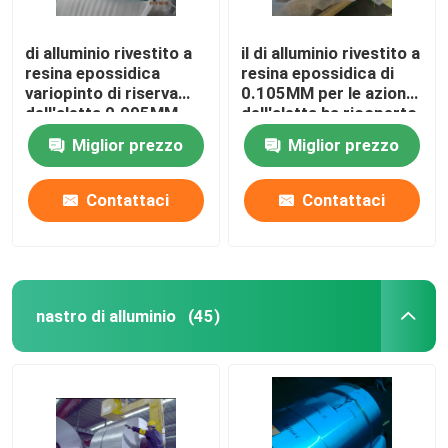
di alluminio rivestito a
il di alluminio rivestito a
resina epossidica
resina epossidica di
variopinto di riserva
0.105MM per le azione
dell'aletta 0.095MM
dell'aletta ha ricoperto
con la varia larghezza
blu/dorato
Miglior prezzo
Miglior prezzo
Contattaci
Contattaci
nastro di alluminio
(45)