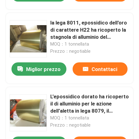
la lega 8011, epossidico dell'oro
di carattere H22 ha ricoperto la
stagnola di alluminio del
condizionatore d'aria per le
MOQ：1 tonnellata
azione dell'aletta nella bobina
Prezzo：negotiable
dello scambiatore di calore
Miglior prezzo
Contattaci
L'epossidico dorato ha ricoperto
il di alluminio per le azione
dell'aletta in lega 8079, il
carattere H22, lo spessore
MOQ：1 tonnellata
0,008" del condizionatore d'aria
Prezzo：negotiable
(0.203mm)