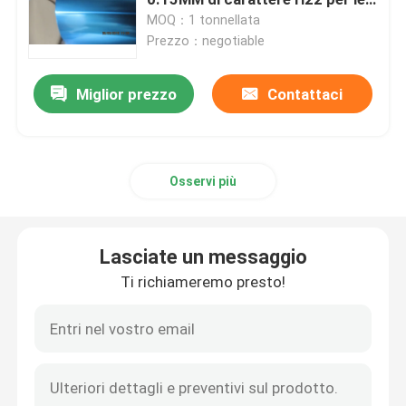
azione dell'aletta
MOQ：1 tonnellata
Prezzo：negotiable
Chiedi un preventivo
Miglior prezzo
Contattaci
di alluminio industriale
Foglio di alluminio idrofilo
Osservi più
di alluminio rivestito a resina epossidica
Lasciate un messaggio
nastro di alluminio
Ti richiameremo presto!
Azione di alluminio dell'aletta
Colore bobina di alluminio rivestita