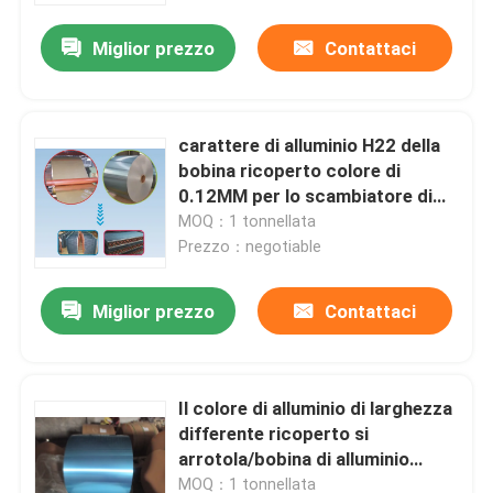
Miglior prezzo
Contattaci
carattere di alluminio H22 della
bobina ricoperto colore di
0.12MM per lo scambiatore di
calore
MOQ：1 tonnellata
Prezzo：negotiable
Miglior prezzo
Contattaci
Casa.
Il colore di alluminio di larghezza
Prodotti
differente ricoperto si
arrotola/bobina di alluminio
dipinta mano idrofoba
Video
MOQ：1 tonnellata