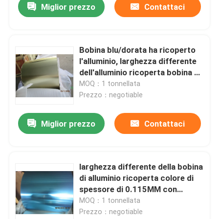
Miglior prezzo
Contattaci
Bobina blu/dorata ha ricoperto
l'alluminio, larghezza differente
dell'alluminio ricoperta bobina di
0.105MM
MOQ：1 tonnellata
Prezzo：negotiable
Miglior prezzo
Contattaci
larghezza differente della bobina
di alluminio ricoperta colore di
spessore di 0.115MM con
rivestimento idrofobo
MOQ：1 tonnellata
Prezzo：negotiable