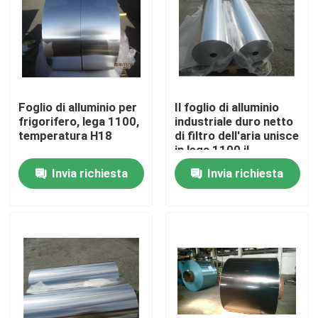
Spettacolo VR
Su di noi
Foglio di alluminio per
Il foglio di alluminio
frigorifero, lega 1100,
industriale duro netto
Visita alla fabbrica
temperatura H18
di filtro dell'aria unisce
in lega 1100 il
carattere H18
Invia richiesta
Invia richiesta
Controllo della qualità
Contattaci
Notizie
Casi