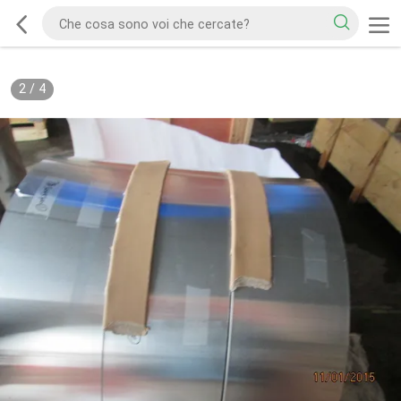
2
/
4