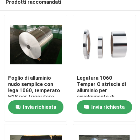
Prodotti raccomandati
Foglio di alluminio
Legatura 1060
nudo semplice con
Temper O striscia di
lega 1060, temperato
alluminio per
H18 per frigorifero
avvolgimento di
Casa.
trasformatori elettrici
Invia richiesta
Invia richiesta
Prodotti
Video