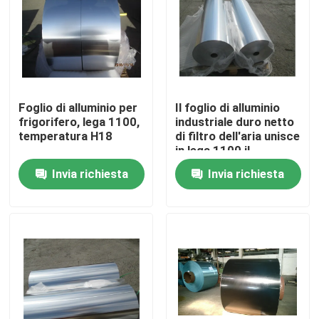
Spettacolo VR
Su di noi
Foglio di alluminio per
Il foglio di alluminio
frigorifero, lega 1100,
industriale duro netto
Visita alla fabbrica
temperatura H18
di filtro dell'aria unisce
in lega 1100 il
carattere H18
Invia richiesta
Invia richiesta
Controllo della qualità
Contattaci
Notizie
Casi