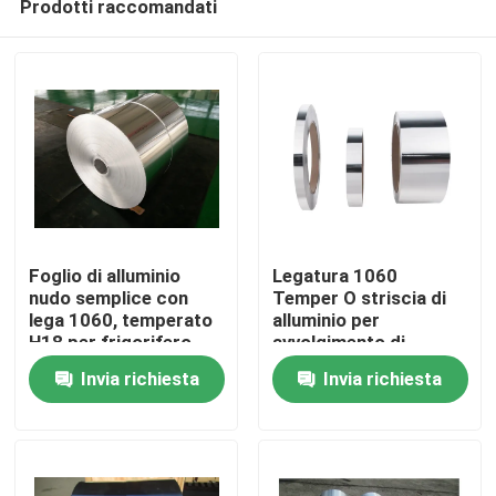
Prodotti raccomandati
Foglio di alluminio
Legatura 1060
nudo semplice con
Temper O striscia di
lega 1060, temperato
alluminio per
H18 per frigorifero
avvolgimento di
Casa.
trasformatori elettrici
Invia richiesta
Invia richiesta
Prodotti
Video