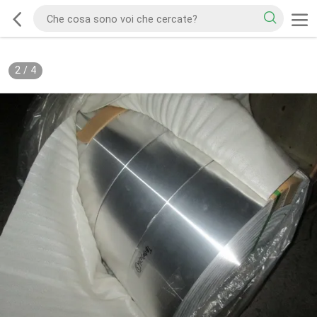
2
/
4