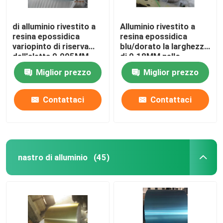
di alluminio rivestito a
Alluminio rivestito a
resina epossidica
resina epossidica
variopinto di riserva
blu/dorato la larghezza
dell'aletta 0.095MM
di 0.18MM nello
con la varia larghezza
scambiatore di calore
Miglior prezzo
Miglior prezzo
Contattaci
Contattaci
nastro di alluminio
(45)