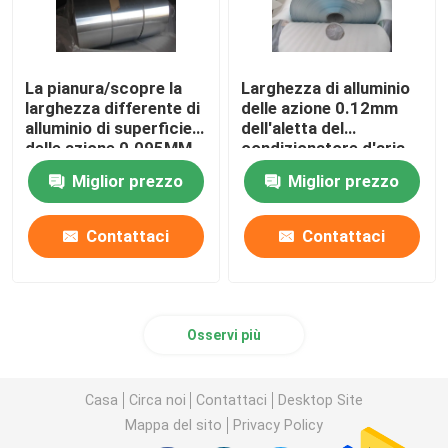
La pianura/scopre la
Larghezza di alluminio
larghezza differente di
delle azione 0.12mm
alluminio di superficie
dell'aletta del
delle azione 0.095MM
condizionatore d'aria
dell'aletta
varia con blu/dorato
Miglior prezzo
Miglior prezzo
Contattaci
Contattaci
Osservi più
Casa
Circa noi
Contattaci
Desktop Site
Mappa del sito
Privacy Policy