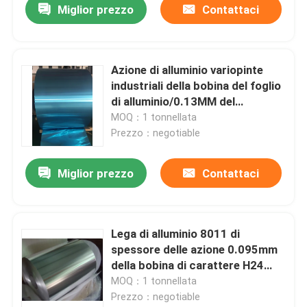
Miglior prezzo
Contattaci
Azione di alluminio variopinte
industriali della bobina del foglio
di alluminio/0.13MM del
rivestimento idrofilo
MOQ：1 tonnellata
Prezzo：negotiable
Miglior prezzo
Contattaci
Lega di alluminio 8011 di
spessore delle azione 0.095mm
della bobina di carattere H24
nello scambiatore di calore
MOQ：1 tonnellata
Prezzo：negotiable