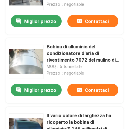
Prezzo：negotiable
Spettacolo VR
Miglior prezzo
Contattaci
Su di noi
Bobina di alluminio del
Visita alla fabbrica
condizionatore d'aria di
rivestimento 7072 del mulino di
0.13MM
MOQ：5 tonnellate
Controllo della qualità
Prezzo：negotiable
Contattaci
Miglior prezzo
Contattaci
Notizie
Il vario colore di larghezza ha
ricoperto la bobina di
Casi
alluminio/0,145 millimetri di