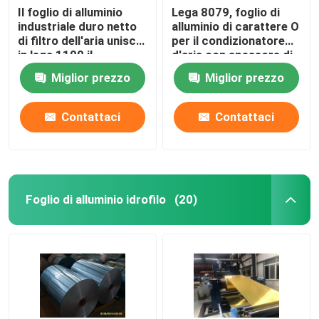
Il foglio di alluminio
Lega 8079, foglio di
industriale duro netto
alluminio di carattere O
di filtro dell'aria unisce
per il condizionatore
in lega 1100 il
d'aria con spessore di
carattere H18
0.22mm
Miglior prezzo
Miglior prezzo
Contattaci
Contattaci
Foglio di alluminio idrofilo
(20)