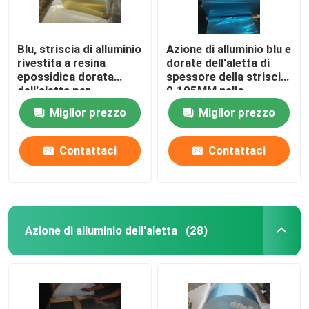
Blu, striscia di alluminio
Azione di alluminio blu e
rivestita a resina
dorate dell'aletta di
epossidica dorata
spessore della striscia
dell'aletta per
0.105MM nello
spessore del
scambiatore di calore
Miglior prezzo
Miglior prezzo
condizionatore d'aria
0.20mm
Contattaci
Contattaci
Azione di alluminio dell'aletta
(28)