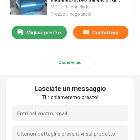
azione di alluminio blu della
MOQ：1 tonnellata
bobina
Prezzo：negotiable
Chiedi un preventivo
Miglior prezzo
Contattaci
di alluminio industriale
Foglio di alluminio idrofilo
Osservi più
di alluminio rivestito a resina epossidica
Lasciate un messaggio
nastro di alluminio
Ti richiameremo presto!
Azione di alluminio dell'aletta
Colore bobina di alluminio rivestita